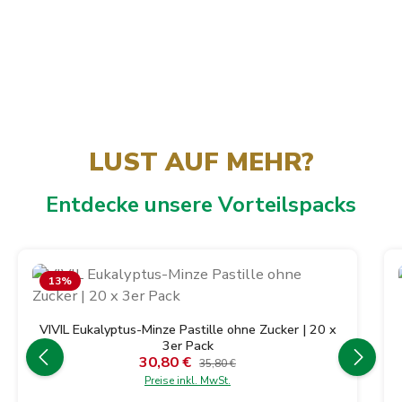
LUST AUF MEHR?
Entdecke unsere Vorteilspacks
Produktgalerie überspringen
13
%
VIVIL Eukalyptus-Minze Pastille ohne Zucker | 20 x
3er Pack
30,80 €
Verkaufspreis:
Regulärer Preis:
35,80 €
Preise inkl. MwSt.