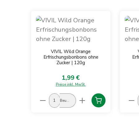
Produktgalerie überspringen
VIVIL Wild Orange
Erfrischungsbonbons ohne
Erf
Zucker | 120g
1,99 €
Regulärer Preis:
Preise inkl. MwSt.
Produkt Anzahl: Gib den gewün
Prod
Beutel