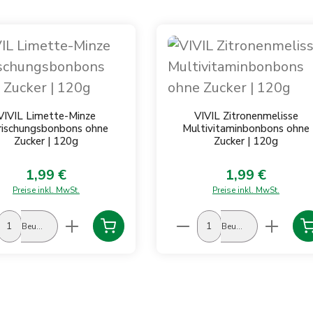
VIVIL Limette-Minze
VIVIL Zitronenmelisse
rischungsbonbons ohne
Multivitaminbonbons ohne
Zucker | 120g
Zucker | 120g
1,99 €
1,99 €
Regulärer Preis:
Regulärer Preis:
Preise inkl. MwSt.
Preise inkl. MwSt.
schten Wert ein oder benutze die Schalt
ukt Anzahl: Gib den gewünschten Wert ei
Produkt Anzahl: Gi
Beutel
Beutel