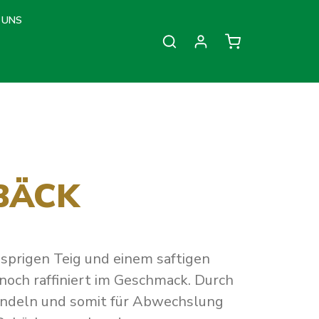
 UNS
Warenkorb enthä
BÄCK
usprigen Teig und einem saftigen
noch raffiniert im Geschmack. Durch
andeln und somit für Abwechslung