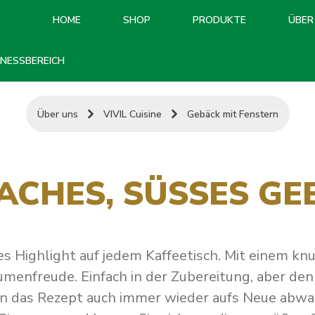
HOME
SHOP
PRODUKTE
ÜBER
INESSBEREICH
Über uns
VIVIL Cuisine
Gebäck mit Fenstern
FACHES, SÜSSES GE
s Highlight auf jedem Kaffeetisch. Mit einem kn
menfreude. Einfach in der Zubereitung, aber den
an das Rezept auch immer wieder aufs Neue abw