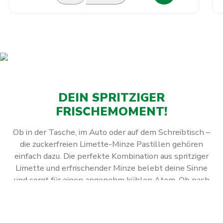
DEIN SPRITZIGER
FRISCHEMOMENT!
Ob in der Tasche, im Auto oder auf dem Schreibtisch –
die zuckerfreien Limette-Minze Pastillen gehören
einfach dazu. Die perfekte Kombination aus spritziger
Limette und erfrischender Minze belebt deine Sinne
und sorgt für einen angenehm kühlen Atem. Ob nach
dem Essen, auf langen Fahrten oder einfach
zwischendurch – genieße jederzeit einen Moment
prickelnder Frische. Leicht, erfrischend, immer