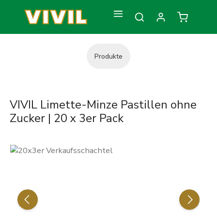
Zum Hauptinhalt springen
Warenkorb
Produkte
VIVIL Limette-Minze Pastillen ohne
Zucker | 20 x 3er Pack
Bildergalerie überspringen