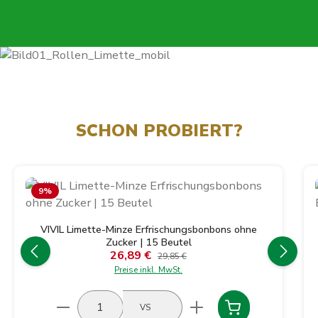
SCHON PROBIERT?
Produktgalerie überspringen
9
%
VIVIL Limette-Minze Erfrischungsbonbons ohne
Zucker | 15 Beutel
26,89 €
Verkaufspreis:
Regulärer Preis:
29,85 €
Preise inkl. MwSt.
Produkt Anzahl: Gib den gewünschten Wert ein
VS