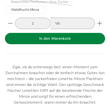
Natürliches Pfefferminz ohne Zucker
(Diese Option ist zurzeit nicht verfügbar.)
Waldfrucht-Minze
Produkt Anzahl: Gib den gewünschten Wert ein oder
VS
In den Warenkorb
Egal, ob du unterwegs bist, einen Moment zum
Durchatmen brauchst oder dir einfach etwas Gutes tun
möchtest – die zuckerfreien Limette-Minze Pastillen
sind immer die richtige Wahl. Der spritzige Geschmack
frischer Limetten trifft auf die belebende Frische der
Minze und sorgt für einen erfrischenden
Genussmoment, wann immer du ihn brauchst.