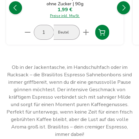
ohne Zucker | 90g
1,99 €
Regulärer Preis:
Preise inkl. MwSt.
Produkt Anzahl: Gib den gewünschten Wert ein
Beutel
Ob in der Jackentasche, im Handschuhfach oder im
Rucksack – die Brasilitos Espresso Sahnebonbons sind
immer griffbereit, wenn du dir eine genussvolle Pause
gönnen möchtest. Der intensive Geschmack von
kräftigem Espresso verbindet sich mit sahniger Milde
und sorgt für einen Moment puren Kaffeegenusses.
Perfekt für unterwegs, wenn keine Zeit für einen frisch
gebrühten Kaffee bleibt, aber die Lust auf das volle
Aroma groß ist. Brasilitos – dein cremiger Espresso,
immer dabei!