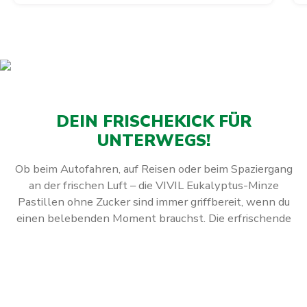
DEIN FRISCHEKICK FÜR
UNTERWEGS!
Ob beim Autofahren, auf Reisen oder beim Spaziergang
an der frischen Luft – die VIVIL Eukalyptus-Minze
Pastillen ohne Zucker sind immer griffbereit, wenn du
einen belebenden Moment brauchst. Die erfrischende
Kombination aus kühlendem Eukalyptus und
aromatischer Minze sorgt für ein angenehmes
Frischegefühl und wohltuende Atemfreiheit. Perfekt
für jede Gelegenheit, in der du dir einen klaren Kopf
und eine erfrischende Auszeit gönnen möchtest. Spüre