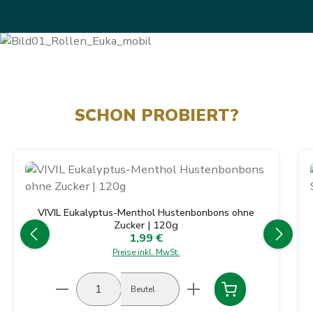
SCHON PROBIERT?
Produktgalerie überspringen
VIVIL Eukalyptus-Menthol Hustenbonbons ohne
Zucker | 120g
1,99 €
Regulärer Preis:
Preise inkl. MwSt.
Produkt Anzahl: Gib den gewünschten Wert ein
Beutel