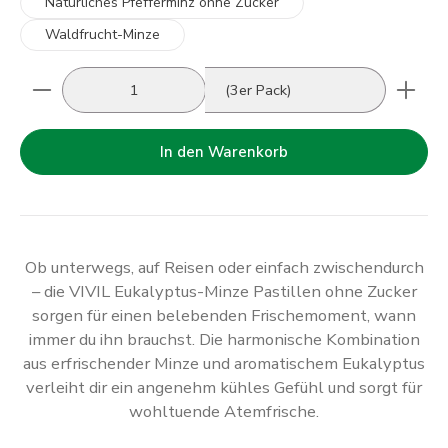
Natürliches Pfefferminz ohne Zucker
Waldfrucht-Minze
Produkt Anzahl: Gib den gewünschten Wert ein oder
(3er Pack)
In den Warenkorb
Ob unterwegs, auf Reisen oder einfach zwischendurch
– die VIVIL Eukalyptus-Minze Pastillen ohne Zucker
sorgen für einen belebenden Frischemoment, wann
immer du ihn brauchst. Die harmonische Kombination
aus erfrischender Minze und aromatischem Eukalyptus
verleiht dir ein angenehm kühles Gefühl und sorgt für
wohltuende Atemfrische.