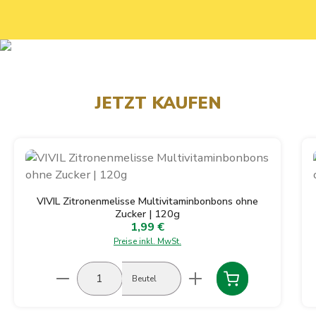
JETZT KAUFEN
Produktgalerie überspringen
VIVIL Zitronenmelisse Multivitaminbonbons ohne
Zucker | 120g
1,99 €
Regulärer Preis:
Preise inkl. MwSt.
Produkt Anzahl: Gib den gewünschten Wert ein
Beutel