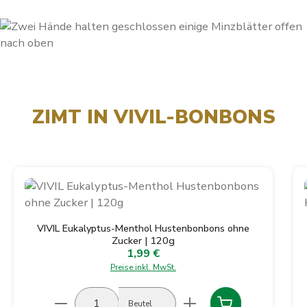
ZIMT IN VIVIL-BONBONS
Produktgalerie überspringen
VIVIL Eukalyptus-Menthol Hustenbonbons ohne
Zucker | 120g
1,99 €
Regulärer Preis:
Preise inkl. MwSt.
Produkt Anzahl: Gib den gewünschten Wert ein
Beutel