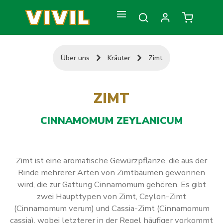
Zum Hauptinhalt springen
Warenkorb
Über uns
Kräuter
Zimt
ZIMT
CINNAMOMUM ZEYLANICUM
Zimt ist eine aromatische Gewürzpflanze, die aus der
Rinde mehrerer Arten von Zimtbäumen gewonnen
wird, die zur Gattung Cinnamomum gehören. Es gibt
zwei Haupttypen von Zimt, Ceylon-Zimt
(Cinnamomum verum) und Cassia-Zimt (Cinnamomum
cassia), wobei letzterer in der Regel häufiger vorkommt