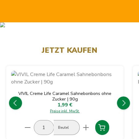
JETZT KAUFEN
Produktgalerie überspringen
VIVIL Creme Life Caramel Sahnebonbons ohne
Zucker | 90g
1,99 €
Regulärer Preis:
Preise inkl. MwSt.
Produkt Anzahl: Gib den gewünschten Wert ein
Beutel