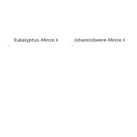
Eukalyptus-Minze
Johannisbeere-Minze
Limette-Minze
Waldfrucht-Minze