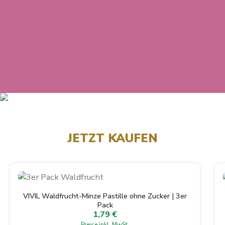
JETZT KAUFEN
Produktgalerie überspringen
VIVIL Waldfrucht-Minze Pastille ohne Zucker | 3er
Pack
1,79 €
Regulärer Preis:
Preise inkl. MwSt.