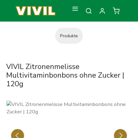
Zum Hauptinhalt springen
Warenkorb
Produkte
VIVIL Zitronenmelisse
Multivitaminbonbons ohne Zucker |
120g
Bildergalerie überspringen