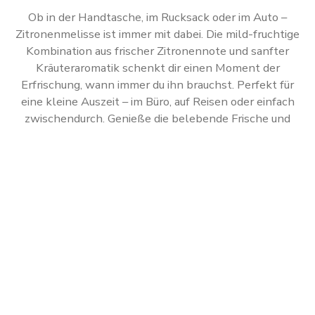
Ob in der Handtasche, im Rucksack oder im Auto –
Zitronenmelisse ist immer mit dabei. Die mild-fruchtige
Kombination aus frischer Zitronennote und sanfter
Kräuteraromatik schenkt dir einen Moment der
Erfrischung, wann immer du ihn brauchst. Perfekt für
eine kleine Auszeit – im Büro, auf Reisen oder einfach
zwischendurch. Genieße die belebende Frische und
lass dich von Zitronenmelisse durch den Tag
begleiten!
Abonniere jetzt einfach unseren regelmäßig