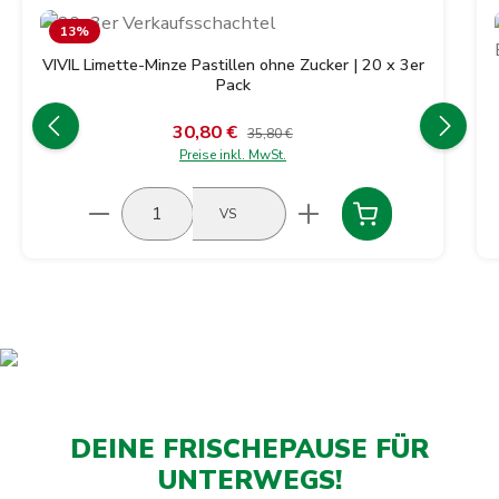
Produktgalerie überspringen
13
%
VIVIL Limette-Minze Pastillen ohne Zucker | 20 x 3er
Pack
30,80 €
Verkaufspreis:
Regulärer Preis:
35,80 €
Preise inkl. MwSt.
Produkt Anzahl: Gib den gewünschten Wert ein
VS
DEINE FRISCHEPAUSE FÜR
UNTERWEGS!