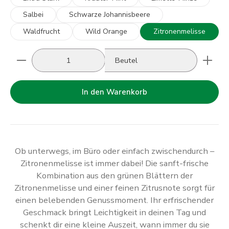
Salbei
Schwarze Johannisbeere
Waldfrucht
Wild Orange
Zitronenmelisse
Produkt Anzahl: Gib den gewünschten Wert ein oder
Beutel
In den Warenkorb
Ob unterwegs, im Büro oder einfach zwischendurch –
Zitronenmelisse ist immer dabei! Die sanft-frische
Kombination aus den grünen Blättern der
Zitronenmelisse und einer feinen Zitrusnote sorgt für
einen belebenden Genussmoment. Ihr erfrischender
Geschmack bringt Leichtigkeit in deinen Tag und
schenkt dir eine kleine Auszeit, wann immer du sie