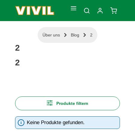
Zum Hauptinhalt springen
Warenkorb
Über uns
Blog
2
2
2
Produkte filtern
Keine Produkte gefunden.