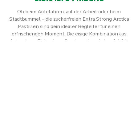
Ob beim Autofahren, auf der Arbeit oder beim
Stadtbummel – die zuckerfreien Extra Strong Arctica
Pastillen sind dein idealer Begleiter für einen
erfrischenden Moment. Die eisige Kombination aus
intensivem Eisbonbon-Geschmack und einer leicht
scharfen Note sorgt für einen belebenden Frischekick,
der dich in jeder Situation durchatmen lässt. Erlebe die
pure, arktische Frische – immer griffbereit, immer dabei!
Abonniere jetzt einfach unseren regelmäßig
erscheinenden Newsletter, um rechtzeitig