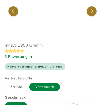
Inhalt:
1950 Gramm
Durchschnittliche Bewertung von 5 von 5 Sternen
3 Bewertungen
Sofort verfügbar, Lieferzeit: 1-3 Tage
auswählen
Verkaufsgröße
3er Pack
Vorteilspack
auswählen
Geschmack