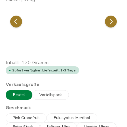
Inhalt:
120 Gramm
Sofort verfügbar, Lieferzeit: 1-3 Tage
auswählen
Verkaufsgröße
Beutel
Vorteilspack
auswählen
Geschmack
Pink Grapefruit
Eukalyptus-Menthol
Extra Stark
Kräuter-Mint
Limette-Minze