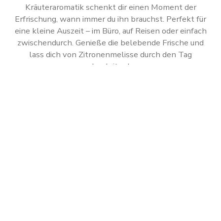
Kräuteraromatik schenkt dir einen Moment der
Erfrischung, wann immer du ihn brauchst. Perfekt für
eine kleine Auszeit – im Büro, auf Reisen oder einfach
zwischendurch. Genieße die belebende Frische und
lass dich von Zitronenmelisse durch den Tag
begleiten!
Abonniere jetzt einfach unseren regelmäßig
erscheinenden Newsletter, um rechtzeitig
über neue Produkte und Angebote informiert
zu werden.